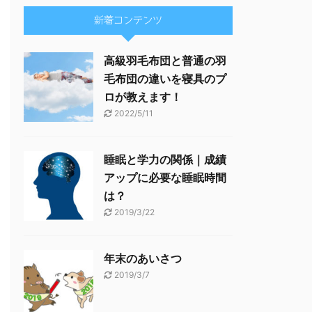
新着コンテンツ
高級羽毛布団と普通の羽
毛布団の違いを寝具のプ
ロが教えます！
2022/5/11
睡眠と学力の関係｜成績
アップに必要な睡眠時間
は？
2019/3/22
年末のあいさつ
2019/3/7