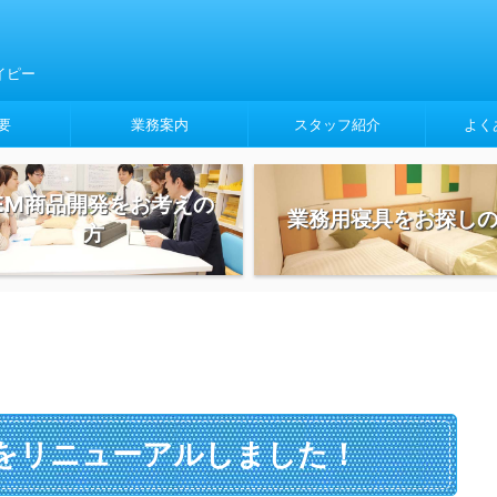
イピー
要
業務案内
スタッフ紹介
よく
EM商品開発をお考えの
業務用寝具をお探し
方
をリニューアルしました！