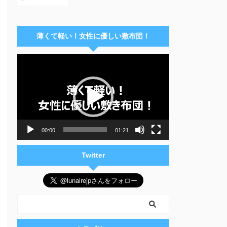
薄くて軽い！女性に優しい敷布団！
動
画
プ
レ
ー
ヤ
ー
00:00
01:21
Twitter