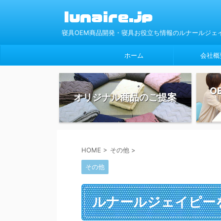
寝具OEM商品開発・寝具お役立ち情報のルナールジェ
ホーム
会社概
O
オリジナル商品のご提案
HOME
>
その他
>
その他
ルナールジェイピー