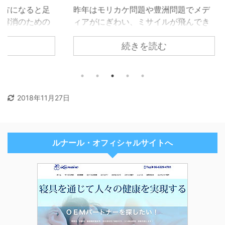
ると足
昨年はモリカケ問題や豊洲問題でメデ
バタ
ための
ィアがにぎわい、ミサイルが飛んでき
てい
たりヒアリが運ばれてきたりと色々悪
皆さ
続きを読む
人のた
いニュースがありましたがニンテンド
よう
硬さを
ースイッチが爆発的にヒットしたり藤
て、
井4段が最多連勝記録を更新したりと良
気持
いニュースもたくさんあったと思いま
それ
す。僕もスプラトゥーンやってみたい
体に
2018年11月27日
です。
ルナール・オフィシャルサイトへ