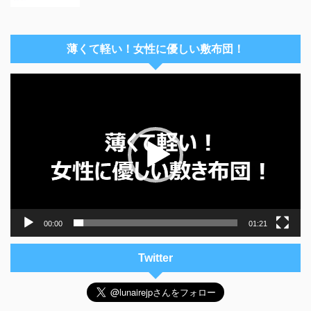
薄くて軽い！女性に優しい敷布団！
動
画
プ
レ
ー
ヤ
ー
00:00
01:21
Twitter