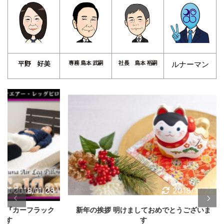
ルナーマン
/11/28
2018/11/28
フラック
新年の挨拶 明けましておめでとうございま
す
本日