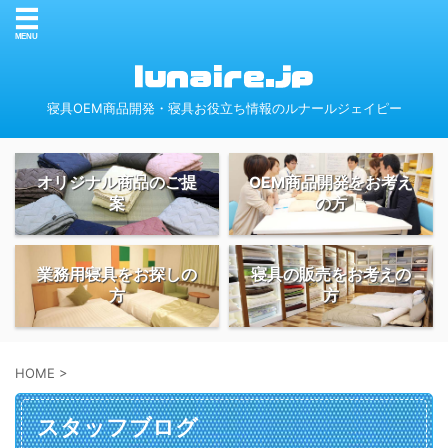
寝具OEM商品開発・寝具お役立ち情報のルナールジェイピー
オリジナル商品のご提
OEM商品開発をお考え
案
の方
業務用寝具をお探しの
寝具の販売をお考えの
方
方
HOME
>
スタッフブログ