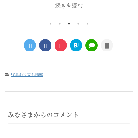
続きを読む
枕ルナ
羽毛のふんわり軽さとちょうどいい暖
ます
ラック
かさ×ガーゼの優しい肌触り・サラッ
暖か
とした心地よさ☆
のに
一年中快適に使えて自宅で洗えるダウ
るの
ンケットです。
ね！
とは
かっ
季節
今日
を崩
-
寝具お役立ち情報
を付
みなさまからのコメント