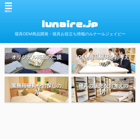
寝具OEM商品開発・寝具お役立ち情報のルナールジェイピー
オリジナル商品のご提
OEM商品開発をお考え
案
の方
業務用寝具をお探しの
寝具の販売をお考えの
方
方