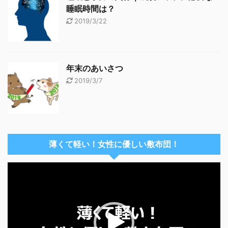
睡眠時間は？
2019/3/22
年末のあいさつ
2019/3/7
薄くて軽い！女性に優しい敷布団！
動
画
プ
レ
ー
ヤ