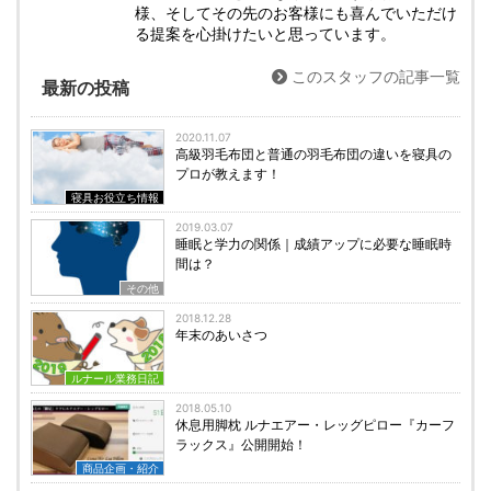
様、そしてその先のお客様にも喜んでいただけ
る提案を心掛けたいと思っています。
このスタッフの記事一覧
最新の投稿
2020.11.07
高級羽毛布団と普通の羽毛布団の違いを寝具の
プロが教えます！
寝具お役立ち情報
2019.03.07
睡眠と学力の関係｜成績アップに必要な睡眠時
間は？
その他
2018.12.28
年末のあいさつ
ルナール業務日記
2018.05.10
休息用脚枕 ルナエアー・レッグピロー『カーフ
ラックス』公開開始！
商品企画・紹介