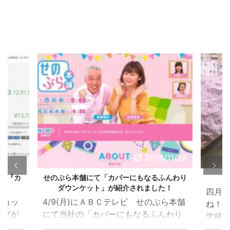
/11/28
2018/11/28
ロー『カ
せのぶら本舗にて「カバーにもなるふんわり
ダウンケット」が紹介されました！
四月
ショッ
4/9(月)にＡＢＣテレビ せのぶら本舗
ね！
ングが
にて当社の「カバーにもなるふんわり
学校
ダウンケット」が紹介されました！
年の