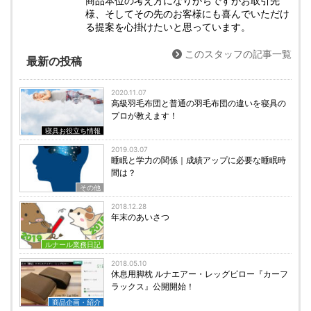
商品本位の考え方になりがちですがお取引先
様、そしてその先のお客様にも喜んでいただけ
る提案を心掛けたいと思っています。
このスタッフの記事一覧
最新の投稿
2020.11.07
高級羽毛布団と普通の羽毛布団の違いを寝具の
プロが教えます！
寝具お役立ち情報
2019.03.07
睡眠と学力の関係｜成績アップに必要な睡眠時
間は？
その他
2018.12.28
年末のあいさつ
ルナール業務日記
2018.05.10
休息用脚枕 ルナエアー・レッグピロー『カーフ
ラックス』公開開始！
商品企画・紹介