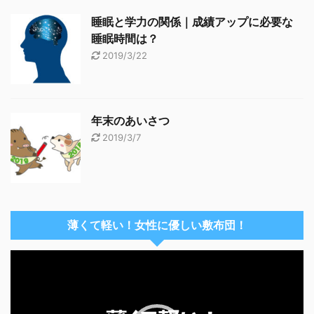
睡眠と学力の関係｜成績アップに必要な
睡眠時間は？
2019/3/22
年末のあいさつ
2019/3/7
薄くて軽い！女性に優しい敷布団！
動
画
プ
レ