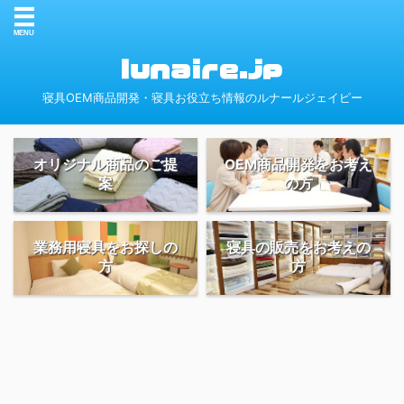
寝具OEM商品開発・寝具お役立ち情報のルナールジェイピー
オリジナル商品のご提
OEM商品開発をお考え
案
の方
業務用寝具をお探しの
寝具の販売をお考えの
方
方