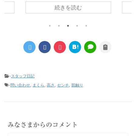
ダウンケット」が紹介されました！
年の
続きを読む
枕ルナ
羽毛のふんわり軽さとちょうどいい暖
ます
ラック
かさ×ガーゼの優しい肌触り・サラッ
暖か
とした心地よさ☆
のに
一年中快適に使えて自宅で洗えるダウ
るの
ンケットです。
ね！
とは
かっ
季節
今日
を崩
-
スタッフ日記
を付
-
問い合わせ
,
まくら
,
高さ
,
センチ
,
肌触り
みなさまからのコメント