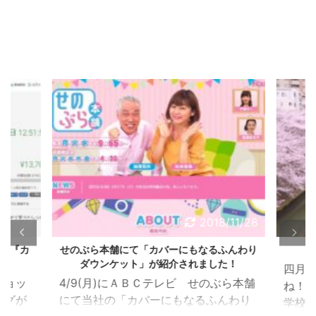
/11/28
2018/11/28
ロー『カ
せのぶら本舗にて「カバーにもなるふんわり
ダウンケット」が紹介されました！
四月
ショッ
4/9(月)にＡＢＣテレビ せのぶら本舗
ね！
ングが
にて当社の「カバーにもなるふんわり
学校