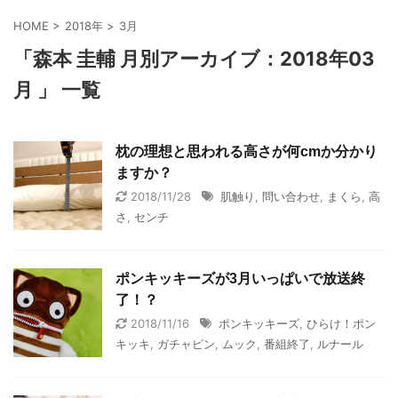
HOME
>
2018年
>
3月
「森本 圭輔 月別アーカイブ：2018年03
月 」 一覧
枕の理想と思われる高さが何cmか分かり
ますか？
2018/11/28
肌触り
,
問い合わせ
,
まくら
,
高
さ
,
センチ
ポンキッキーズが3月いっぱいで放送終
了！？
2018/11/16
ポンキッキーズ
,
ひらけ！ポン
キッキ
,
ガチャピン
,
ムック
,
番組終了
,
ルナール