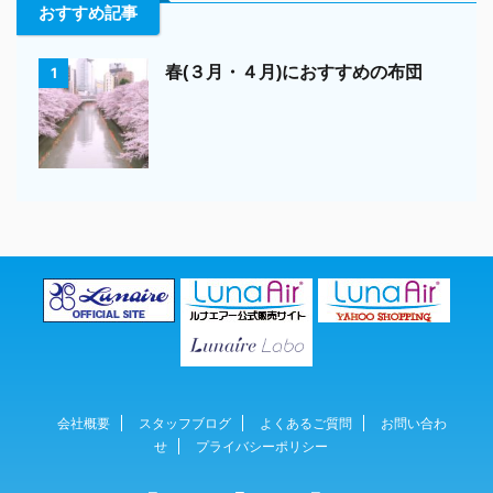
おすすめ記事
春(３月・４月)におすすめの布団
1
会社概要
スタッフブログ
よくあるご質問
お問い合わ
せ
プライバシーポリシー