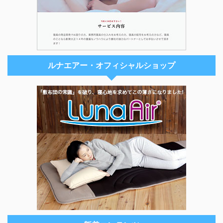
ルナエアー・オフィシャルショップ