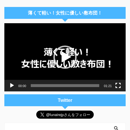
薄くて軽い！女性に優しい敷布団！
動
画
プ
レ
ー
ヤ
ー
00:00
01:21
Twitter