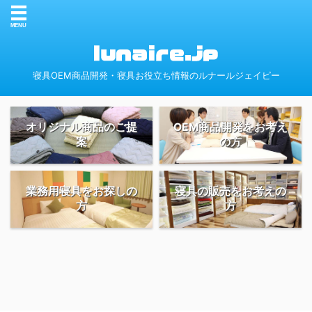
寝具OEM商品開発・寝具お役立ち情報のルナールジェイピー
オリジナル商品のご提
OEM商品開発をお考え
案
の方
業務用寝具をお探しの
寝具の販売をお考えの
方
方