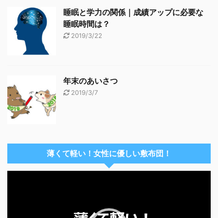
睡眠と学力の関係｜成績アップに必要な
睡眠時間は？
2019/3/22
年末のあいさつ
2019/3/7
薄くて軽い！女性に優しい敷布団！
動
画
プ
レ