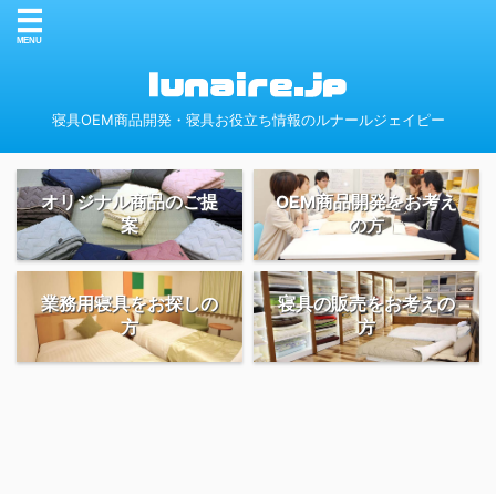
寝具OEM商品開発・寝具お役立ち情報のルナールジェイピー
オリジナル商品のご提
OEM商品開発をお考え
案
の方
業務用寝具をお探しの
寝具の販売をお考えの
方
方