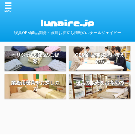
寝具OEM商品開発・寝具お役立ち情報のルナールジェイピー
オリジナル商品のご提
OEM商品開発をお考え
案
の方
業務用寝具をお探しの
寝具の販売をお考えの
方
方