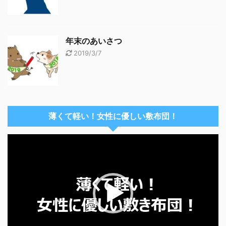
年末のあいさつ
2019/3/7
薄くて軽い！女性に優しい敷布団！
動
画
プ
レ
ー
ヤ
ー