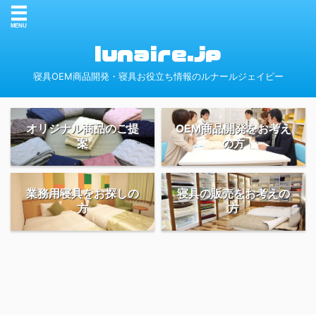
寝具OEM商品開発・寝具お役立ち情報のルナールジェイピー
オリジナル商品のご提
OEM商品開発をお考え
案
の方
業務用寝具をお探しの
寝具の販売をお考えの
方
方