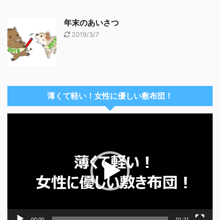
年末のあいさつ
2019/3/7
薄くて軽い！女性に優しい敷布団！
動
画
プ
レ
ー
ヤ
ー
00:00
01:21