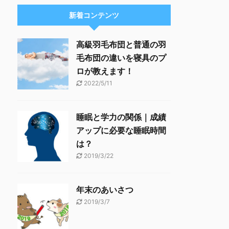
新着コンテンツ
高級羽毛布団と普通の羽
毛布団の違いを寝具のプ
ロが教えます！
2022/5/11
睡眠と学力の関係｜成績
アップに必要な睡眠時間
は？
2019/3/22
年末のあいさつ
2019/3/7