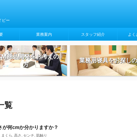
イピー
要
業務案内
スタッフ紹介
よく
EM商品開発をお考えの
業務用寝具をお探し
方
一覧
さが何cmか分かりますか？
,
まくら
,
高さ
,
センチ
,
肌触り