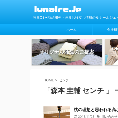
寝具OEM商品開発・寝具お役立ち情報のルナールジェ
ホーム
会社概
O
オリジナル商品のご提案
HOME
>
センチ
「森本 圭輔 センチ 」 
枕の理想と思われる高
2018/11/28
問い合わせ