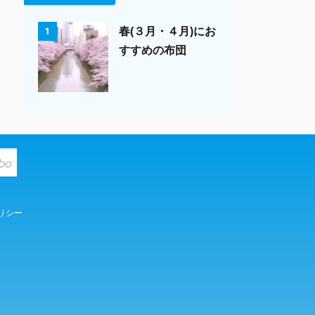
春(３月・４月)にお
1
すすめの布団
リシー