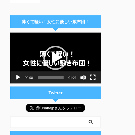
薄くて軽い！女性に優しい敷布団！
動
画
プ
レ
ー
ヤ
ー
00:00
01:21
Twitter