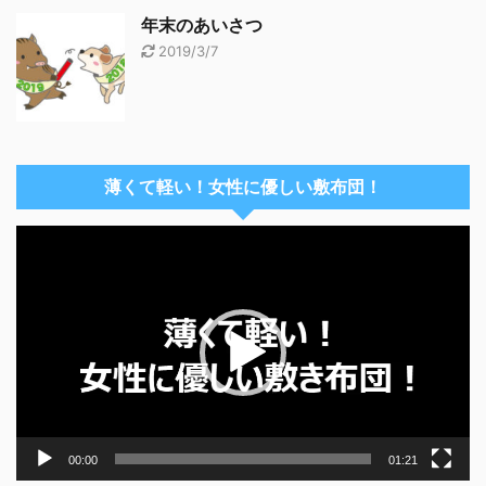
年末のあいさつ
2019/3/7
薄くて軽い！女性に優しい敷布団！
動
画
プ
レ
ー
ヤ
ー
00:00
01:21