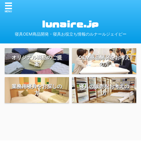
寝具OEM商品開発・寝具お役立ち情報のルナールジェイピー
オリジナル商品のご提
OEM商品開発をお考え
案
の方
業務用寝具をお探しの
寝具の販売をお考えの
方
方